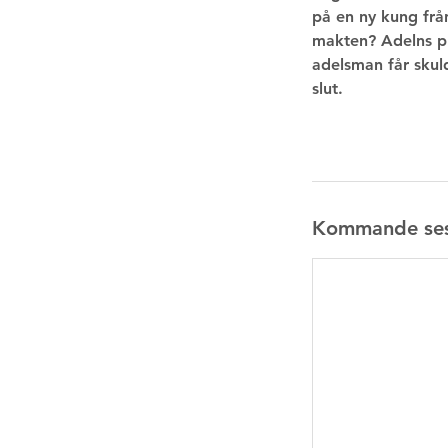
på en ny kung från
makten? Adelns pri
adelsman får skuld
slut.
Kommande ses