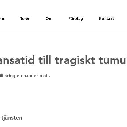
em
Turer
Om
Företag
Kontakt
nsatid till tragiskt tum
 tjänsten