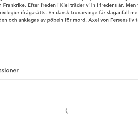
 Frankrike. Efter freden i Kiel träder vi in i fredens år. Me
vilegier ifrågasätts. En dansk tronarvinge får slaganfall m
en och anklagas av pöbeln för mord. Axel von Fersens liv ta
sioner