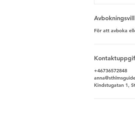
Avbokningsvill
För att avboka el
Kontaktuppgif
+46736572848
anna@sthlmsguide
Kindstugatan 1, S