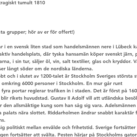
 tragiskt tumult 1810
ta grupper; hör av er för offert!)
r i en svensk liten stad som handelsmännen nere i Lübeck ka
 aktiv handelsplats, där tyska hansamän köper svenskt järn, p
rna, i sin tur, säljer öl, vin, salt textilier, glas och kryddo
tser långt söder om de nordiska länderna.
t och i slutet av 1200-talet är Stockholm Sveriges största s
t omkring 6000 personer i Stockholm. En mur går runt
fyra portar reglerar trafiken in i staden. Det är först på 16
lir rikets huvudstad. Gustav II Adolf vill att utländska bes
r den allsmäktige kung som han såg sig vara. Adelsmännen 
 palats nära slottet. Riddarholmen ändrar snabbt karaktär fr
ns.
ig politiskt mellan envälde och frihetstid. Sverige fortsätter 
gen fortsätter att svälta. Pesten härjar på Stockholms gator