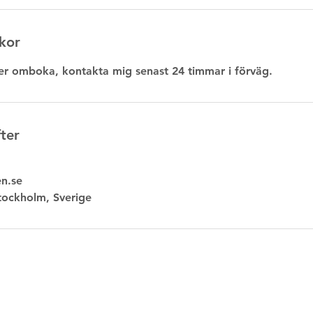
kor
ler omboka, kontakta mig senast 24 timmar i förväg.
ter
n.se
tockholm, Sverige
© 2021 by STHLMSguiden (Företaget Encuentros)