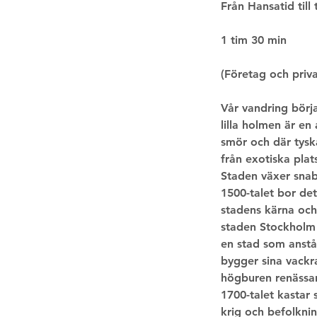
Från Hansatid till
1 tim 30 min
(Företag och priva
Vår vandring börja
lilla holmen är en
smör och där tyska
från exotiska pla
Staden växer snabb
1500-talet bor de
stadens kärna och 
staden Stockholm b
en stad som anstå
bygger sina vackra
högburen renässa
1700-talet kastar s
krig och befolknin