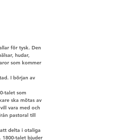
llar för tysk. Den
älsar, hudar,
r. Varor som kommer
tad. I början av
00-talet som
ökare ska mötas av
vill vara med och
ån pastoral till
att delta i otaliga
. 1800-talet bjuder